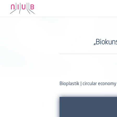
„Biokuns
Bioplastik | circular econom