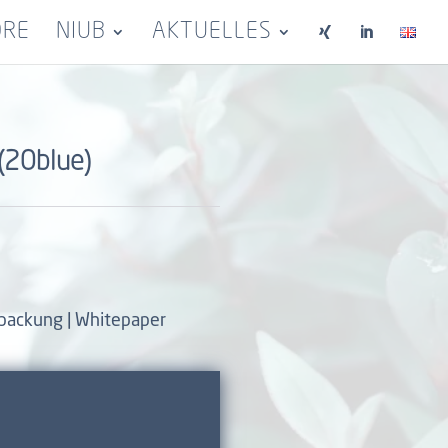
ORE
NIUB
AKTUELLES


 (20blue)
erpackung | Whitepaper