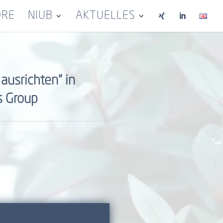
ORE
NIUB
AKTUELLES


ausrichten“ in
s Group